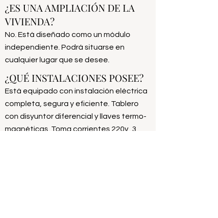
¿ES UNA AMPLIACIÓN DE LA
VIVIENDA?
No. Está diseñado como un módulo
independiente. Podrá situarse en
cualquier lugar que se desee.
¿QUÉ INSTALACIONES POSEE?
Está equipado con instalación eléctrica
completa, segura y eficiente. Tablero
con disyuntor diferencial y llaves termo-
magnéticas. Toma corrientes 220v, 3
puertos USB de carga, iluminación LED
regulable, 3 puertos LAN para uso de
red.
¿ES FÁCIL CLIMATIZARLO?
Sí, su excelente aislación térmica de
muros, piso y techo, se complementan